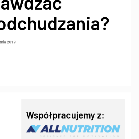
rawdzać
 odchudzania?
tnia 2019
Współpracujemy z: