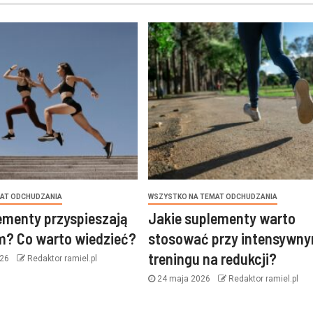
AT ODCHUDZANIA
WSZYSTKO NA TEMAT ODCHUDZANIA
ementy przyspieszają
Jakie suplementy warto
m? Co warto wiedzieć?
stosować przy intensywn
treningu na redukcji?
026
Redaktor ramiel.pl
24 maja 2026
Redaktor ramiel.pl