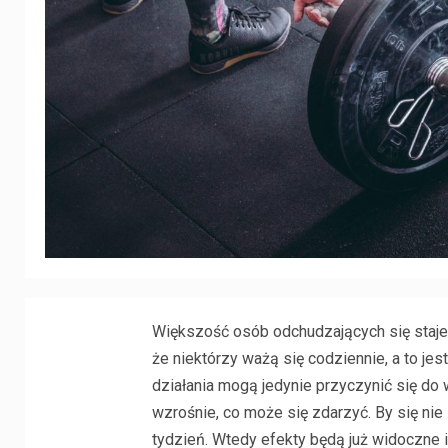
Większość osób odchudzających się staje 
że niektórzy ważą się codziennie, a to jes
działania mogą jedynie przyczynić się do 
wzrośnie, co może się zdarzyć. By się nie 
tydzień. Wtedy efekty będą już widoczne i