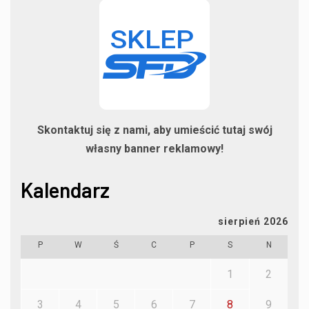
Skontaktuj się z nami, aby umieścić tutaj swój
własny banner reklamowy!
Kalendarz
sierpień 2026
P
W
Ś
C
P
S
N
1
2
3
4
5
6
7
8
9