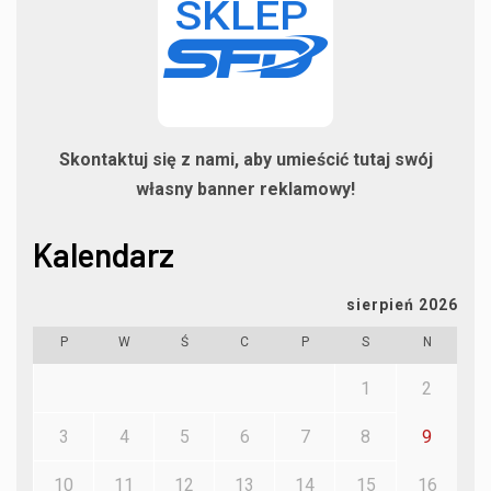
Skontaktuj się z nami, aby umieścić tutaj swój
własny banner reklamowy!
Kalendarz
sierpień 2026
P
W
Ś
C
P
S
N
1
2
3
4
5
6
7
8
9
10
11
12
13
14
15
16