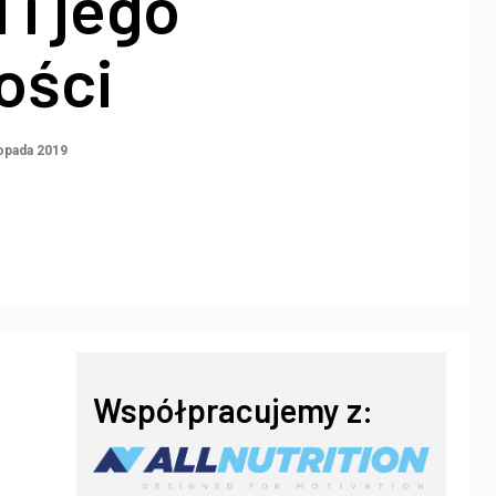
 i jego
ości
topada 2019
Współpracujemy z: