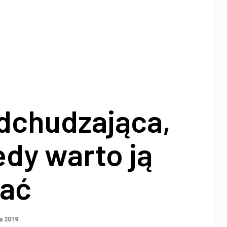
odchudzająca,
iedy warto ją
ać
ca 2019