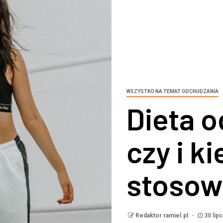
WSZYSTKO NA TEMAT ODCHUDZANIA
Dieta 
czy i k
stosow
Redaktor ramiel.pl
30 lip