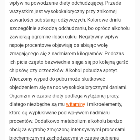
wpływ na powodzenie diety odchudzającej. Przede
wszystkim jest wysokokaloryczny przy znikomej
zawartości substancji odżywczych. Kolorowe drinki
szczególnie szkodzą odchudzaniu, bo oprócz alkoholu
zawierają ogromne ilości cukru. Negatywny wpływ
napoje procentowe objawiają osłabiając wolę
zmagającego się z nadmiarem kilogramów. Podczas
ich picia często bezwiednie sięga się po kolejną garść
chipsów, czy orzeszków. Alkohol pobudza apetyt.
Wieczorny wypad do pubu może skutkować
objedzeniem się na noc wysokokalorycznymi daniami.
Organizm w czasie diety podlega wytężonej pracy,
dlatego niezbędne są mu
witaminy
i mikroelementy,
które są wypłukiwane pod wpływem nadmiaru
procentów. Dodatkowo metabolizm alkoholu bardzo
obciąża wątrobę zmęczoną intensywnymi procesami
biochemicznymi zachodzącymi w czasie gubienia